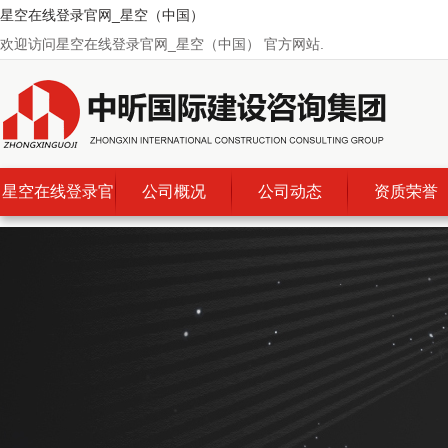
星空在线登录官网_星空（中国）
欢迎访问星空在线登录官网_星空（中国） 官方网站.
星空在线登录官
公司概况
公司动态
资质荣誉
网_星空（中
国）