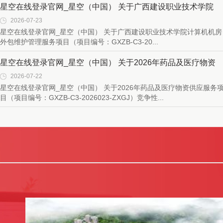
星空在线登录官网_星空（中国） 关于广西建设职业技术学院
2026-07-23
计...
星空在线登录官网_星空（中国） 关于广西建设职业技术学院计算机机房
外包维护管理服务项目（项目编号：GXZB-C3-20...
星空在线登录官网_星空（中国） 关于2026年药品及医疗物资
2026-07-22
供...
星空在线登录官网_星空（中国） 关于2026年药品及医疗物资供应服务
目（项目编号：GXZB-C3-2026023-ZXGJ）竞争性...